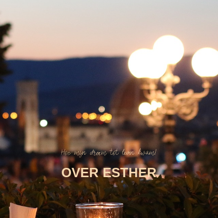
Mijn Toscane
Beleef het echte Toscane!
Hoe mijn droom tot leven kwam!
OVER ESTHER