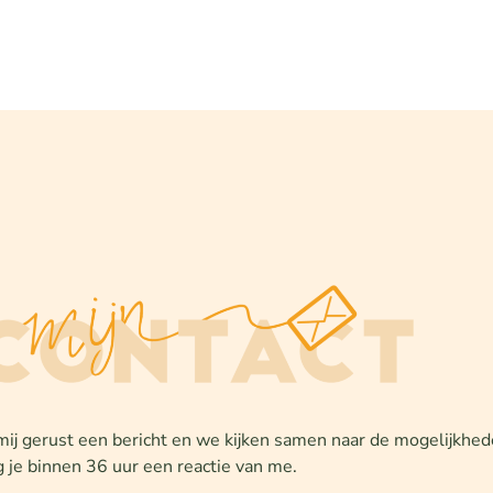
 mij gerust een bericht en we kijken samen naar de mogelijkh
jg je binnen 36 uur een reactie van me.