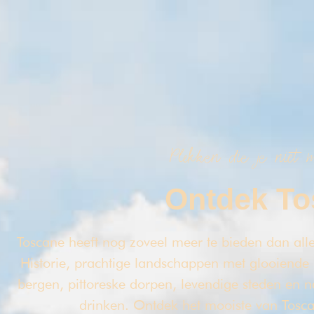
Mijn Toscane
Beleef het echte Toscane!
Plekken die je niet 
Ontdek To
Toscane heeft nog zoveel meer te bieden dan al
Historie, prachtige landschappen met glooiende
bergen, pittoreske dorpen, levendige steden en na
drinken. Ontdek het mooiste van Tosc