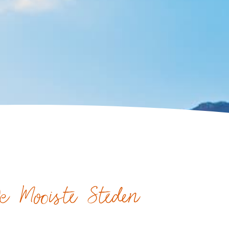
e Mooiste Steden