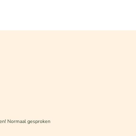
eden! Normaal gesproken