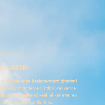
Mijn Toscane
Ontdek Toscane
mag missen!
scane
leen de
bekende bezienswaardigheden
!
 heuvels, stranden en indrukwekkende
tuurlijk ontzettend veel lekker eten en
ane via onderstaande links.