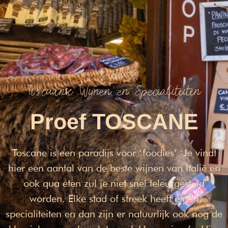
Mijn Toscane
Beleef het echte Toscane!
Toscaanse Wijnen en Specialiteiten
Proef TOSCANE
Toscane is een paradijs voor ‘foodies’. Je vindt
hier een aantal van de beste wijnen van Italië en
ook qua eten zul je niet snel teleurgesteld
worden. Elke stad of streek heeft eigen
specialiteiten en dan zijn er natuurlijk ook nog de